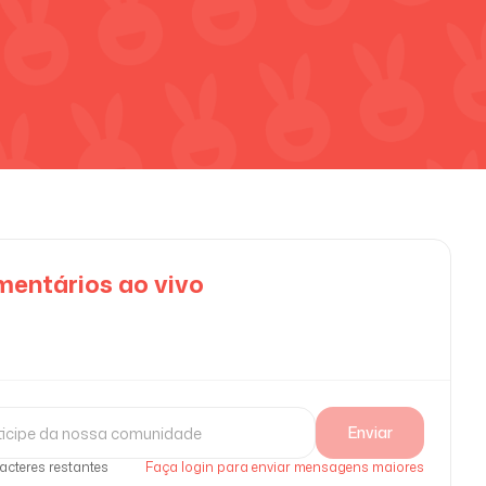
entários ao vivo
Enviar
acteres restantes
Faça login para enviar mensagens maiores