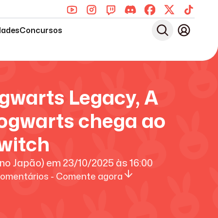
dades
Concursos
ogwarts Legacy, A
ogwarts chega ao
witch
no Japão)
em
23/10/2025
às
16:00
omentários - Comente agora