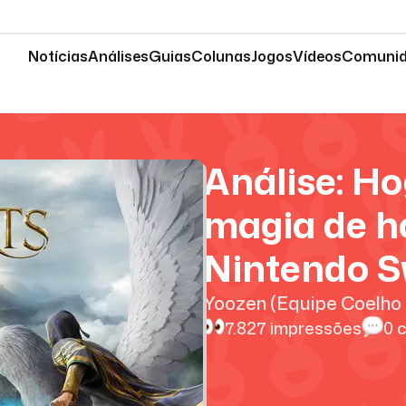
Notícias
Análises
Guias
Colunas
Jogos
Vídeos
Comuni
Análise: H
magia de h
Nintendo S
Yoozen (Equipe Coelho 
7.827
impressões
0
c