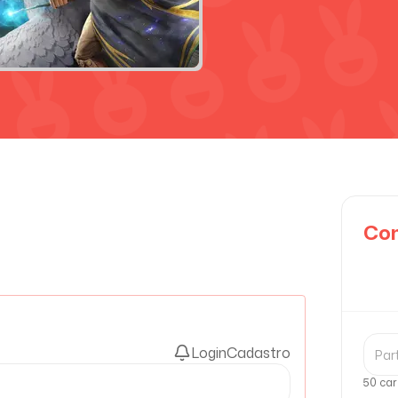
Com
Login
Cadastro
50 car