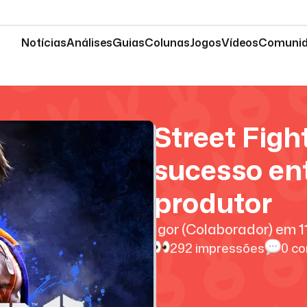
Notícias
Análises
Guias
Colunas
Jogos
Vídeos
Comuni
Street Figh
sucesso ent
produtor
Igor (Colaborador)
em
1
292
impressões
0
co