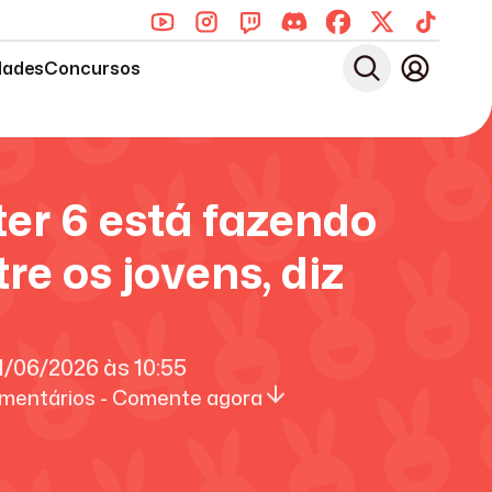
dades
Concursos
ter 6 está fazendo
re os jovens, diz
1/06/2026
às
10:55
mentários - Comente agora