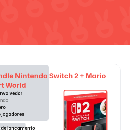
dle Nintendo Switch 2 + Mario
t World
nvolvedor
endo
ero
e jogadores
 de lançamento