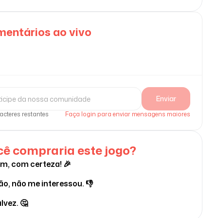
entários ao vivo
Enviar
acteres restantes
Faça login para enviar mensagens maiores
ê compraria este jogo?
im, com certeza! 🎉
ão, não me interessou. 👎
lvez. 🤔