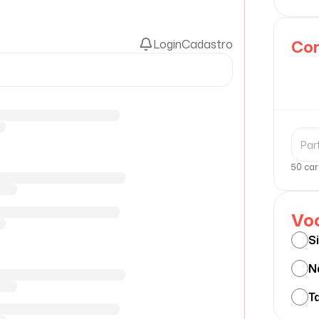
Com
Login
Cadastro
50 car
Voc
S
N
Ta