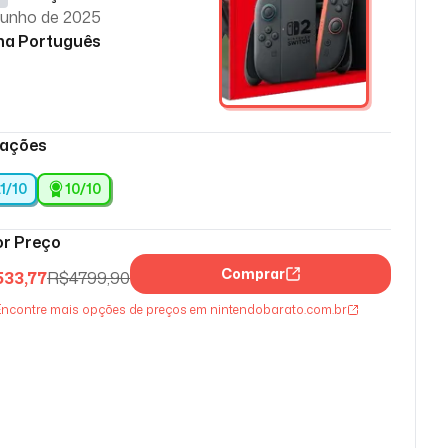
junho de 2025
ma Português
iações
.1/10
10
/10
r Preço
Comprar
533,77
R$
4799,90
ncontre mais opções de preços em nintendobarato.com.br