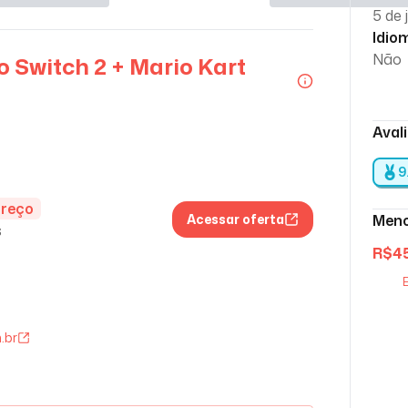
5 de 
Idio
Não
 Switch 2 + Mario Kart
Aval
9
preço
Acessar oferta
Meno
s
R$
4
E
.br