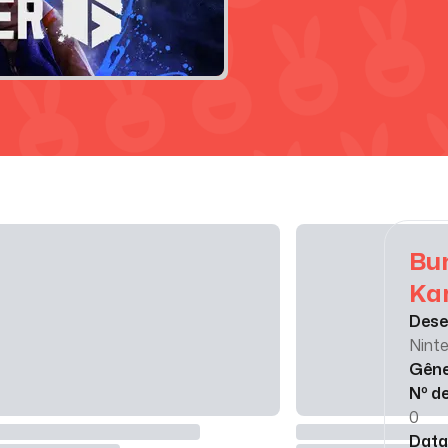
Bun
Kar
Dese
Nint
Gên
Nº d
0
Data