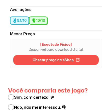
Avaliações
9.1/10
10
/10
Menor Preço
[Esgotado Físico]
Disponível para download digital.
Checar preço na eShop
Ver menos
Você compraria este jogo?
Sim, com certeza! 🎉
Não, não me interessou. 👎