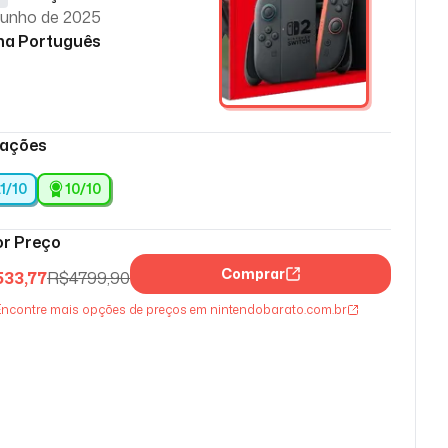
junho de 2025
ma Português
iações
.1/10
10
/10
r Preço
Comprar
533,77
R$
4799,90
ncontre mais opções de preços em nintendobarato.com.br