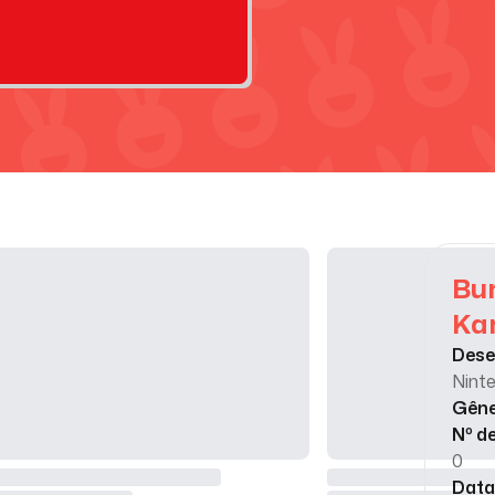
Bun
Kar
Dese
Nint
Gên
Nº d
0
Data