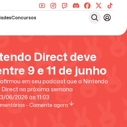
dades
Concursos
tendo Direct deve
ntre 9 e 11 de junho
 afirmou em seu podcast que a Nintendo
o Direct na próxima semana
3/06/2026
às
11:03
mentários - Comente agora