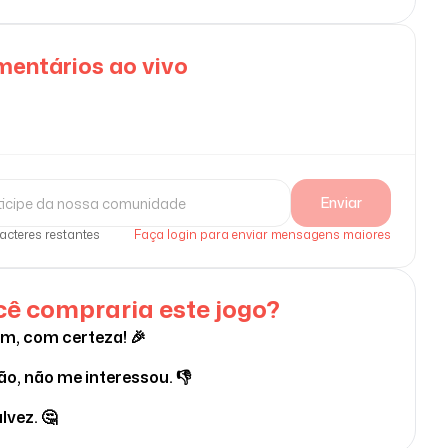
entários ao vivo
Enviar
acteres restantes
Faça login para enviar mensagens maiores
ê compraria este jogo?
im, com certeza! 🎉
ão, não me interessou. 👎
lvez. 🤔