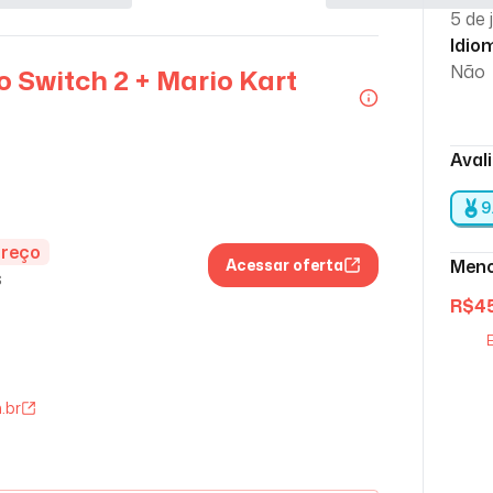
5 de 
Idio
Não
 Switch 2 + Mario Kart
Aval
9
preço
Acessar oferta
Meno
s
R$
4
E
.br