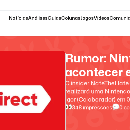
Notícias
Análises
Guias
Colunas
Jogos
Vídeos
Comuni
Rumor: Nin
acontecer e
O insider NateTheHate
realizará uma Nintend
Igor (Colaborador)
em
0
348
impressões
0
co