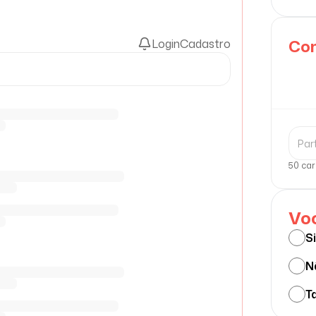
Com
Login
Cadastro
50 car
Voc
S
N
Ta