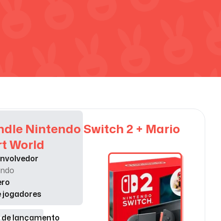
dle Nintendo Switch 2 + Mario
t World
nvolvedor
endo
ero
e jogadores
 de lançamento