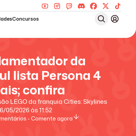
dades
Concursos
lamentador da
ul lista Persona 4
ais; confira
ão LEGO da franquia Cities: Skylines
6/05/2026
às
11:52
mentários - Comente agora