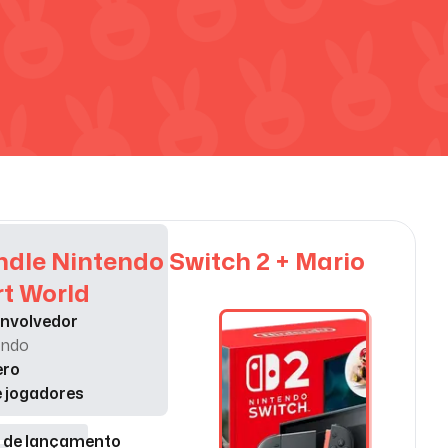
dle Nintendo Switch 2 + Mario
t World
nvolvedor
endo
ero
e jogadores
 de lançamento