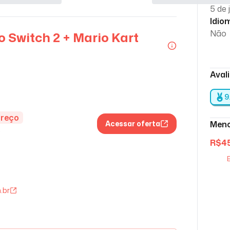
5 de 
Idio
Não
 Switch 2 + Mario Kart
Aval
9
preço
Acessar oferta
Meno
s
R$
4
E
.br