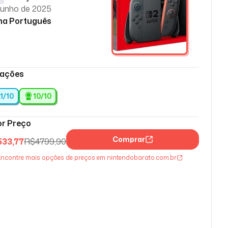
junho de 2025
ma Português
iações
.1/10
10
/10
r Preço
Comprar
533,77
R$
4799,90
ncontre mais opções de preços em nintendobarato.com.br