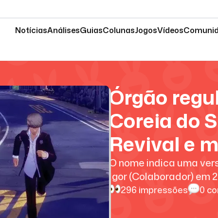
Notícias
Análises
Guias
Colunas
Jogos
Vídeos
Comuni
Órgão regu
Coreia do S
Revival e m
O nome indica uma vers
Igor (Colaborador)
em
2
296
impressões
0
co