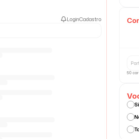
Com
Login
Cadastro
50 car
Voc
S
N
Ta