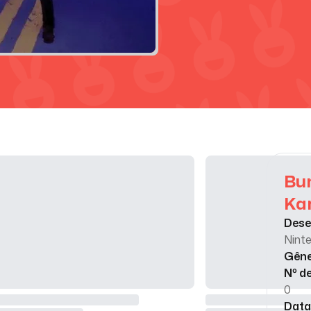
Bun
Kar
Dese
Nint
Gên
Nº d
0
Data