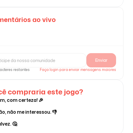
entários ao vivo
Enviar
acteres restantes
Faça login para enviar mensagens maiores
ê compraria este jogo?
im, com certeza! 🎉
ão, não me interessou. 👎
lvez. 🤔