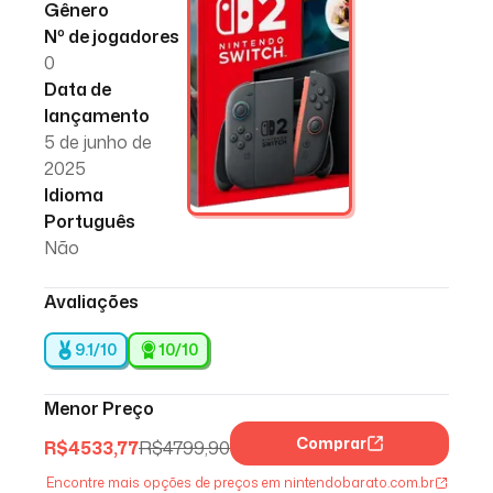
Gênero
Nº de jogadores
0
Data de
lançamento
5 de junho de
2025
Idioma
Português
Não
Avaliações
9.1/10
10
/10
Menor Preço
Comprar
R$
4533,77
R$
4799,90
Encontre mais opções de preços em nintendobarato.com.br