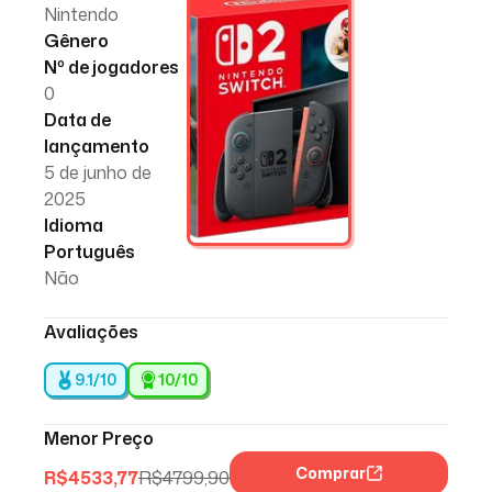
Nintendo
Gênero
Nº de jogadores
0
Data de
lançamento
5 de junho de
2025
Idioma
Português
Não
Avaliações
9.1/10
10
/10
Menor Preço
Comprar
R$
4533,77
R$
4799,90