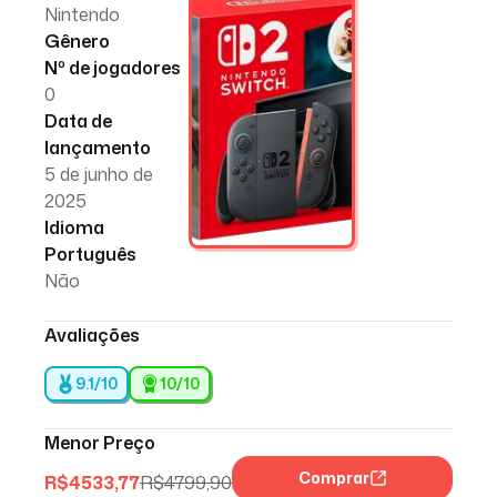
Nintendo
Gênero
Nº de jogadores
0
Data de
lançamento
5 de junho de
2025
Idioma
Português
Não
Avaliações
9.1/10
10
/10
Menor Preço
Comprar
R$
4533,77
R$
4799,90