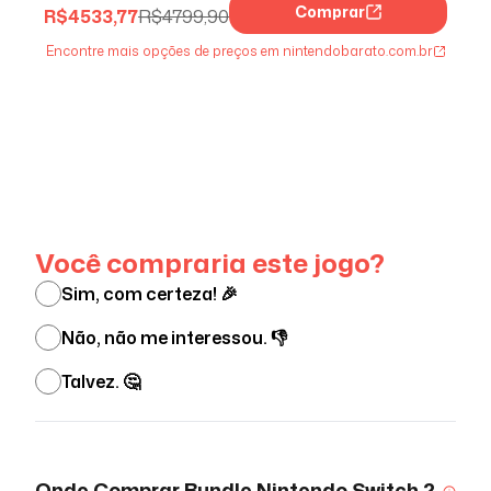
Comprar
R$
4533,77
R$
4799,90
Encontre mais opções de preços em nintendobarato.com.br
Ver menos
Você compraria este jogo?
Sim, com certeza! 🎉
Não, não me interessou. 👎
Talvez. 🤔
Onde Comprar
Bundle Nintendo Switch 2