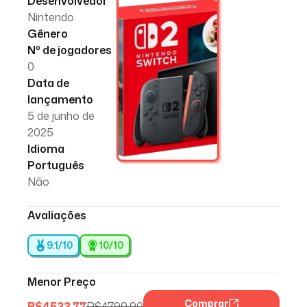
Desenvolvedor
Nintendo
Gênero
Nº de jogadores
0
Data de
lançamento
5 de junho de
2025
Idioma
Português
Não
Avaliações
9.1/10
10
/10
Menor Preço
Comprar
R$
4533,77
R$
4799,90