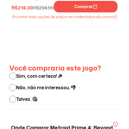
Comprar
R$
214,00
R$
234,99
Encontre mais opções de preços em nintendobarato.com.br
Ver menos
Você compraria este jogo?
Sim, com certeza! 🎉
Não, não me interessou. 👎
Talvez. 🤔
Onde Comprar
Metroid Prime 4: Beyond