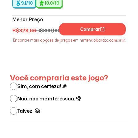
9.1/10
10.0
/10
Menor Preço
Comprar
R$
328,66
R$
399,90
Encontre mais opções de preços em nintendobarato.com.br
Ver menos
Você compraria este jogo?
Sim, com certeza! 🎉
Não, não me interessou. 👎
Talvez. 🤔