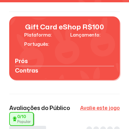
Gift Card eShop R$100
Plataforma:
Lançamento:
Português:
Prós
Contras
Avaliações do Público
Avalie este jogo
0
/10
Popular