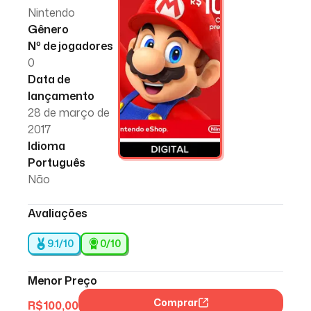
Nintendo
Gênero
Nº de jogadores
0
Data de
lançamento
28 de março de
2017
Idioma
Português
Não
Avaliações
9.1/10
0
/10
Menor Preço
Comprar
R$
100,00