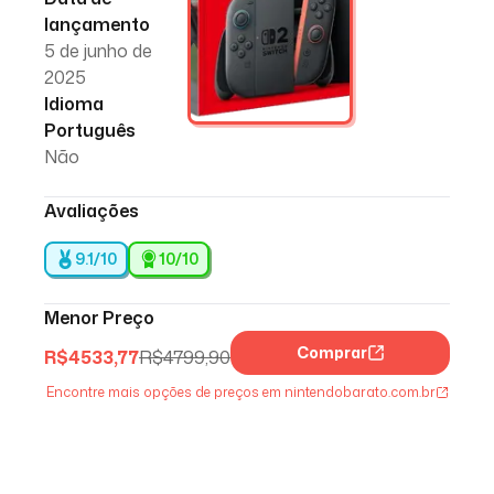
lançamento
5 de junho de
2025
Idioma
Português
Não
Avaliações
9.1/10
10
/10
Menor Preço
Comprar
R$
4533,77
R$
4799,90
Encontre mais opções de preços em nintendobarato.com.br